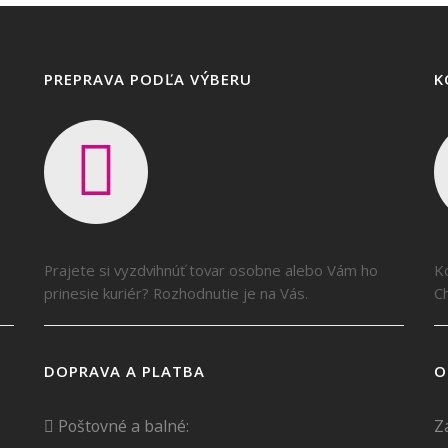
PREPRAVA PODĽA VÝBERU
K
Prajete si vyzdvihnúť tovar osobne alebo Vám ho
K
prinesie kuriér? Rozhodnutie je na Vás.
Ch
DOPRAVA A PLATBA
O
Poštovné a balné:
Z