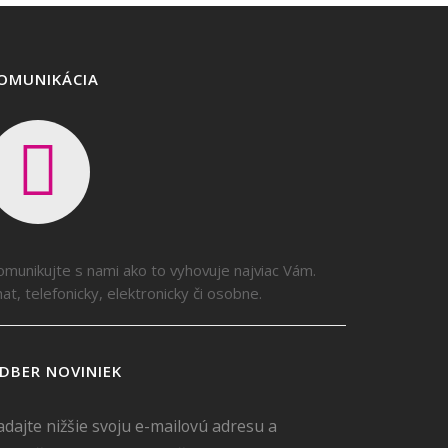
OMUNIKÁCIA
omunikujte s nami ako to vyhovuje najviac Vám.
at, telefonicky, elektronicky či osobne.
DBER NOVINIEK
adajte nižšie svoju e-mailovú adresu a