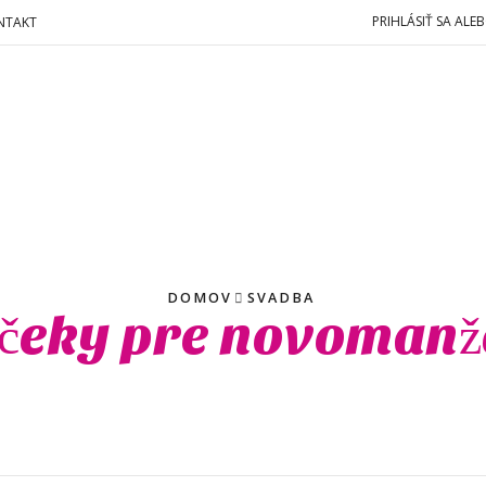
PRIHLÁSIŤ SA AL
NTAKT
DOMOV
SVADBA
čeky pre novomanž