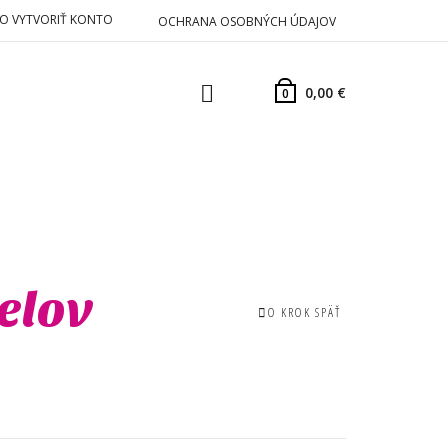
EBO VYTVORIŤ KONTO
OCHRANA OSOBNÝCH ÚDAJOV
0,00
€
0
elov
O KROK SPÄŤ