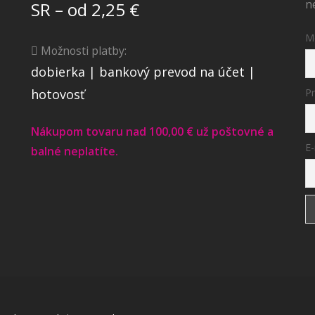
n
SR – od 2,25 €
M
Možnosti platby:
dobierka | bankový prevod na účet |
hotovosť
Pr
Nákupom tovaru nad 100,00 € už poštovné a
E-
balné neplatíte.