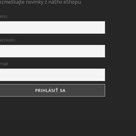
ezmeškajte novinky z nášho eShopu.
eno
iezvisko
mail