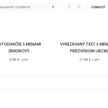
ZOBRAZIŤ
OTODARČEK S MENAMI
VYREZÁVANÝ TEXT S MEN
2RIADKOVÝ
PRIEZVISKOM (45CM
5,99
€
17,99
€
s DPH
s DPH