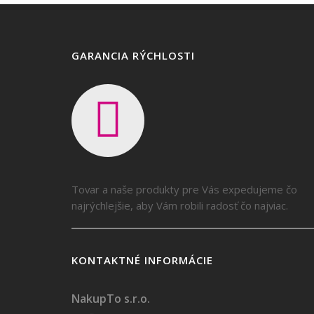
GARANCIA RÝCHLOSTI
Tovar a naše produkty pre Vás expedujeme čo
najrýchlejšie, aby Vám robili radosť čo najviac.
KONTAKTNÉ INFORMÁCIE
NakupTo s.r.o.