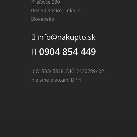
Kráľovce 230
044 44 Košice – okolie
Slovensko
info@nakupto.sk
0904 854 449
IČO: 50345818, DIČ: 2120289402
nie sme platcami DPH
Realitná kancelária Košice
Borovička
Nehnuteľnosti Košice
Realitná kancelária Poprad
Realitná kancelária Prešov
destiláty
slovenské výrobky
Realitná kancelária Poprad