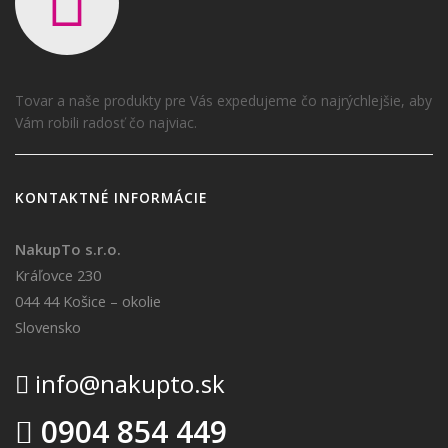
Tovar a naše produkty pre Vás expedujeme čo najrýchlejšie, aby
Vám robili radosť čo najviac.
KONTAKTNÉ INFORMÁCIE
NakupTo s.r.o.
Kráľovce 230
044 44 Košice – okolie
Slovensko
info@nakupto.sk
0904 854 449