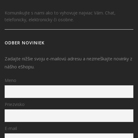
Komunikujte s nami ako to vyhovuje najviac Vám. Chat,
telefonicky, elektronicky či osobne.
ODBER NOVINIEK
Zadajte nižšie svoju e-mailovú adresu a nezmeškajte novinky z
nášho eShopu.
Meno
Priezvisko
E-mail