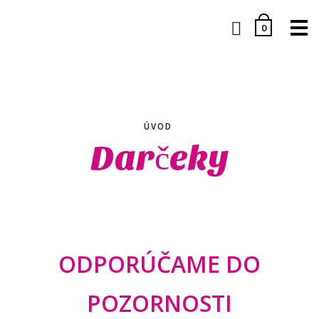
M
0
ÚVOD
Darčeky
ODPORÚČAME
DO
POZORNOSTI