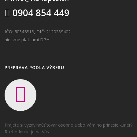
0904 854 449
IČO: 50345818, DIČ: 2120289402
nie sme platcami DPH
Realitná kancelária Košice
Borovička
Nehnuteľnosti Košice
Realitná kancelária Poprad
Realitná kancelária Prešov
destiláty
slovenské výrobky
Realitná kancelária Poprad
PREPRAVA PODĽA VÝBERU
Prajete si vyzdvihnúť tovar osobne alebo Vám ho prinesie kuriér?
Rozhodnutie je na Vás.