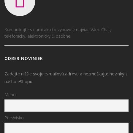
Komunikujte s nami ako to vyhovuje najviac Vám. Chat,
telefonicky, elektronicky či osobne.
ODBER NOVINIEK
Zadajte nižšie svoju e-mailovú adresu a nezmeškajte novinky z
nášho eShopu.
Meno
Priezvisko