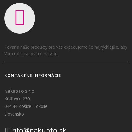
Tovar a naše produkty pre Vás expedujeme čo najrýchlejšie, aby
Vám robili radosť čo najviac.
KONTAKTNÉ INFORMÁCIE
NakupTo s.r.o.
Kráľovce 230
044 44 Košice – okolie
Slovensko
info@nakupto.sk