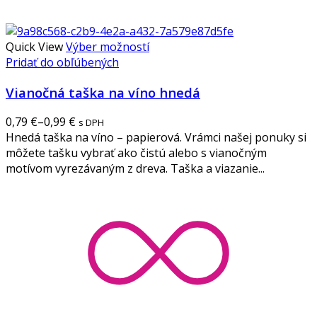
Quick View
Výber možností
Pridať do obľúbených
Vianočná taška na víno hnedá
0,79
€
–
0,99
€
s DPH
Hnedá taška na víno – papierová. Vrámci našej ponuky si
môžete tašku vybrať ako čistú alebo s vianočným
motívom vyrezávaným z dreva. Taška a viazanie...