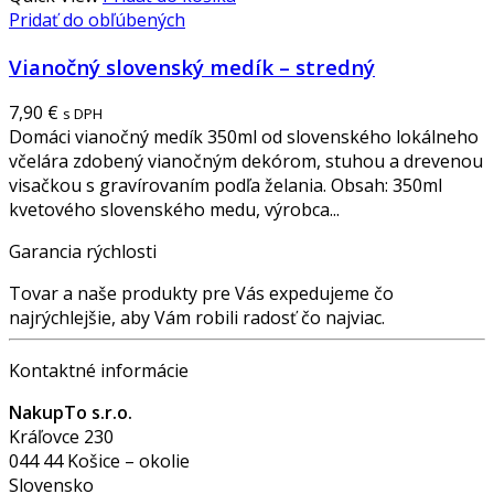
Pridať do obľúbených
Vianočný slovenský medík – stredný
7,90
€
s DPH
Domáci vianočný medík 350ml od slovenského lokálneho
včelára zdobený vianočným dekórom, stuhou a drevenou
visačkou s gravírovaním podľa želania. Obsah: 350ml
kvetového slovenského medu, výrobca...
Garancia rýchlosti
Tovar a naše produkty pre Vás expedujeme čo
najrýchlejšie, aby Vám robili radosť čo najviac.
Kontaktné informácie
NakupTo s.r.o.
Kráľovce 230
044 44 Košice – okolie
Slovensko