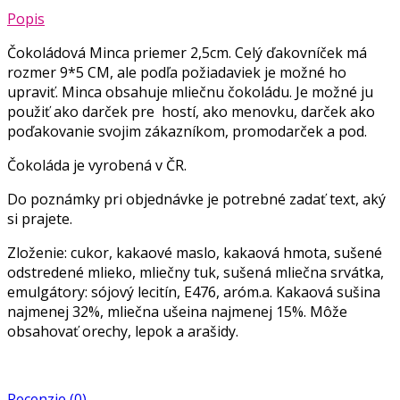
Popis
Čokoládová Minca priemer 2,5cm. Celý ďakovníček má
rozmer 9*5 CM, ale podľa požiadaviek je možné ho
upraviť. Minca obsahuje mliečnu čokoládu. Je možné ju
použiť ako darček pre hostí, ako menovku, darček ako
poďakovanie svojim zákazníkom, promodarček a pod.
Čokoláda je vyrobená v ČR.
Do poznámky pri objednávke je potrebné zadať text, aký
si prajete.
Zloženie: cukor, kakaové maslo, kakaová hmota, sušené
odstredené mlieko, mliečny tuk, sušená mliečna srvátka,
emulgátory: sójový lecitín, E476, aróm.a. Kakaová sušina
najmenej 32%, mliečna ušeina najmenej 15%. Môže
obsahovať orechy, lepok a arašidy.
Recenzie (0)