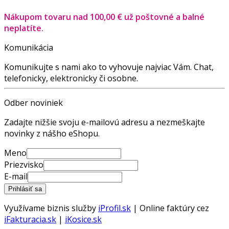
Nákupom tovaru nad 100,00 € už poštovné a balné
neplatíte.
Komunikácia
Komunikujte s nami ako to vyhovuje najviac Vám. Chat,
telefonicky, elektronicky či osobne.
Odber noviniek
Zadajte nižšie svoju e-mailovú adresu a nezmeškajte
novinky z nášho eShopu.
Meno
Priezvisko
E-mail
Využívame biznis služby
iProfil.sk
| Online faktúry cez
iFakturacia.sk
|
iKosice.sk