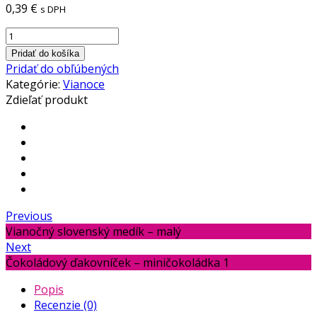
0,39
€
s DPH
Pridať do košíka
Pridať do obľúbených
Kategórie:
Vianoce
Zdieľať produkt
Previous
Vianočný slovenský medík – malý
Next
Čokoládový ďakovníček – miničokoládka 1
Popis
Recenzie (0)