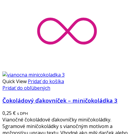
Quick View
Pridať do košíka
Pridať do obľúbených
Čokoládový ďakovníček – miničokoládka 3
0,25
€
s DPH
Vianočné čokoládové ďakovníčky miničokoládky.
5gramové miničokoládky s vianočným motívom a
možnosťou upravu textu. Vhodné ako milý darček alebo